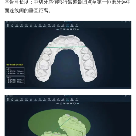
基骨弓长度：中切牙唇侧移行皱襞最凹点至第一恒磨牙远中
面连线间的垂直距离。