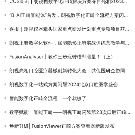
COS直击 | 朗视携数字化正畸解决方案夺目亮相2023正畸年会
“B-AI正畸智能体”首发，朗视数字化正畸全流程方案闪耀COS 2025！
喜报｜朗视仪器牵头国家重点研发计划重点专项项目获立项支持
朗视正畸数字化软件，赋能隐形正畸实战训练营教学与临床应用
FusionAnalyser | 教你三步玩转模型测量！（上）
朗视亮相口腔医疗器械创新转化大会，共促医研企协同发展
朗视数字化一站式方案闪耀2024北京口腔医学盛会
智能数字化正畸全流程：一个就够了
数字赋能，智能正畸——朗视正畸闪耀第23次口腔正畸学术会
焕新升级| FusionViewer正畸方案查看器新版发布