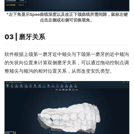
*左下角显示Spee曲线深度以及改正下颌曲线所需间隙，鼠标左键
点击左侧或右侧可切换视角。
03 | 磨牙关系
软件根据上颌第一磨牙近中颊尖与下颌第一磨牙的近中颊沟
的矢状向位置来计算双侧磨牙关系，可以通过拖动控制点调
整颊尖与颊沟的相对位置关系，从而改变安氏类型。