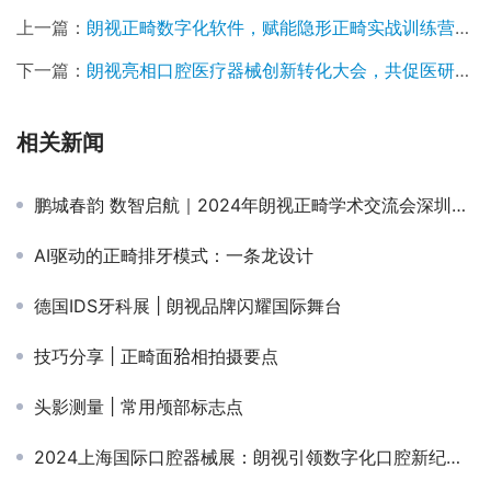
向迈进。
上一篇：
朗视正畸数字化软件，赋能隐形正畸实战训练营教学与临床应用
下一篇：
朗视亮相口腔医疗器械创新转化大会，共促医研企协同发展
相关新闻
鹏城春韵 数智启航｜2024年朗视正畸学术交流会深圳站圆满落幕
AI驱动的正畸排牙模式：一条龙设计
德国IDS牙科展 | 朗视品牌闪耀国际舞台
技巧分享 | 正畸面𬌗相拍摄要点
头影测量 | 常用颅部标志点